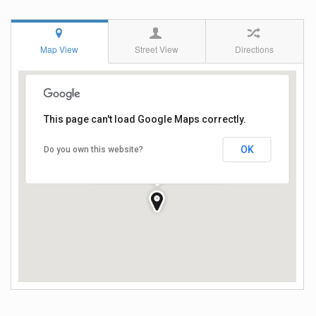
Map View
Street View
Directions
This page can't load Google Maps correctly.
OK
Do you own this website?
Руська вулиця 194-в, Чернівці,
Черновицкая область,
Украина