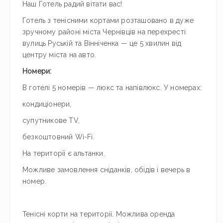
Наш Готель радий вітати вас!
Готель з тенісними кортами розташовано в дуже
зручному районі міста Чернівців на перехресті
вулиць Руській та Вінніченка — це 5 хвилин від
центру міста на авто.
Номери:
В готелі 5 номерів — люкс та напівлюкс. У номерах:
кондиціонери,
супутникове ТV,
безкоштовний Wi-Fi.
На території є альтанки.
Можливе замовлення сніданків, обідів і вечерь в
номер.
Тенісні корти на території. Можлива оренда