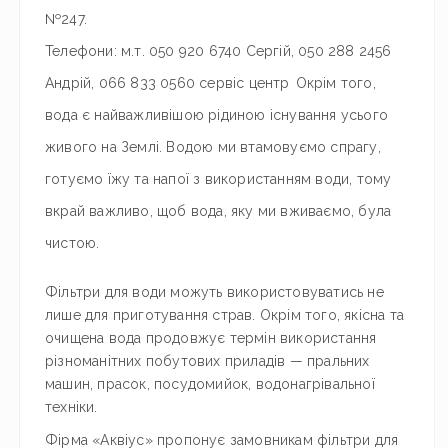
№247.
Телефони: м.т. 050 920 6740 Сергій, 050 288 2456
Андрій, 066 833 0560 сервіс центр
Окрім того,
вода є найважливішою рідиною існування усього
живого на Землі. Водою ми втамовуємо спрагу,
готуємо їжу та напої з використанням води, тому
вкрай важливо, щоб вода, яку ми вживаємо, була
чистою.
Фільтри для води можуть використовуватись не
лише для приготування страв. Окрім того, якісна та
очищена вода продовжує термін використання
різноманітних побутових приладів — пральних
машин, прасок, посудомийок, водонагрівальної
техніки.
Фірма «Аквіус» пропонує замовникам фільтри для