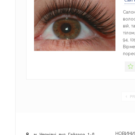
Салон
волос
вій, 
тілом
94, (0
Вірме
порес
PR
НОВИНИ 
м. Чернівці, вул. Гайдара, 1-Д,