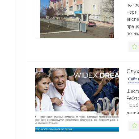
потре
Черні
експе
працю
по на
Слух
Сайт 
Шеста
РеОто
Пробл
даний