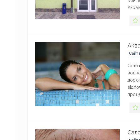
Конта
Украї
Аква
Сайт 
Стан 
водно
дорог
відпо
проце
Сало
Сайт 