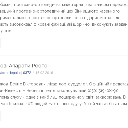
бами протезно-ортопедична майстерня , яка з часом перерос
вецький протезно-ортопедичний цех Вінницького казенного
риментального протезно-ортопедичного підприємства , де
ють висококваліфіковані фахівці, які щорічно виконують завдан
данню...
ові Апарати Реотон
міста Чернівці 0372
15.02.2016
ков Денис Вікторович, лікар лор-сурдолог. Офіційний предста
н-Відекс в м.Чернівці тел. для консультацій (050) 519-08-90
ема слуху - одне з найбільш поширених у світі захворювань. В
 час близько 10% людей мають цю недугу. У той час як багатьом з