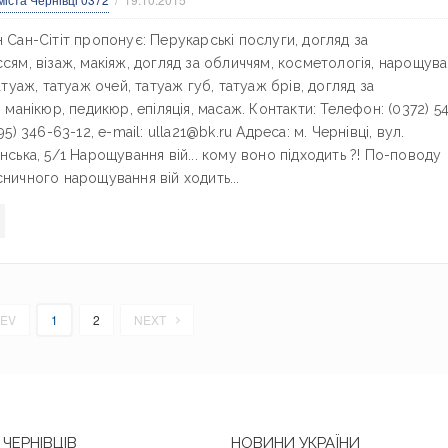
 Сан-Сітіт пропонує: Перукарські послуги, догляд за
сям, візаж, макіяж, догляд за обличчям, косметологія, нарощув
татуаж, татуаж очей, татуаж губ, татуаж брів, догляд за
, манікюр, педикюр, епіляція, масаж. Контакти: Телефон: (0372) 5
95) 346-63-12, e-mail: ulla21@bk.ru Адреса: м. Чернівці, вул.
нська, 5/1 Нарощування вій... кому воно підходить ?! По-поводу
ничного нарощування вій ходить...
EV
1
2
NEXT
ЧЕРНІВЦІВ
НОВИНИ УКРАЇНИ