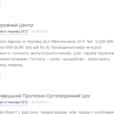
оровчий Центр
міста Чернівці 0372
13.05.2016
кти: Адреса: м. Чернівці, вул. Максимовича, 16 А. Тел.: (0372) 586
050 668 95 86; 095 418 60 75. Проводиться набір на курси
чного, точічного, акупунтурного масажу. Цзю- терапія (прижига
ними сигарами ) Послуги; - сауна - цілодобово - салон краси
кюр, педікюр,...
нівецький Протезно-Ортопедичний Цех
міста Чернівці 0372
25.03.2016
ій області з 1945 року працює відома усім людям з особливи