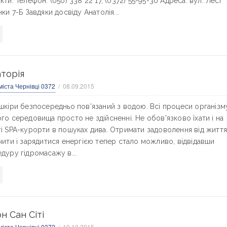
кти: Телефон: (050) 338 22 17, (0372) 55-95-30 Адреса: вул. Лесі
нки 7-Б Завдяки досвіду Анатолія...
торія
міста Чернівці 0372
08.09.2015
шкіри безпосередньо пов'язаний з водою. Всі процеси організм
го середовища просто не здійсненні. Не обов'язково їхати і на
і SPA-курорти в пошуках дива. Отримати задоволення від життя
чити і зарядитися енергією тепер стало можливо, відвідавши
дуру гідромасажу в...
н Сан Сіті
міста Чернівці 0372
19.10.2015