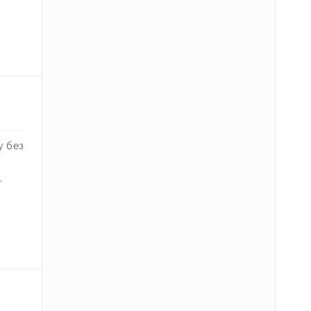
у без
,