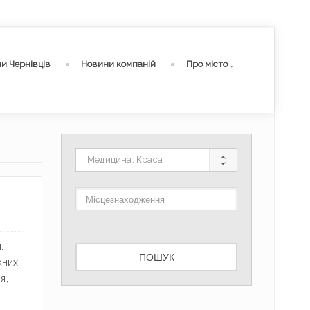
и Чернівців
Новини компаній
Про місто ↓
Медицина, Краса
.
ПОШУК
жних
я,