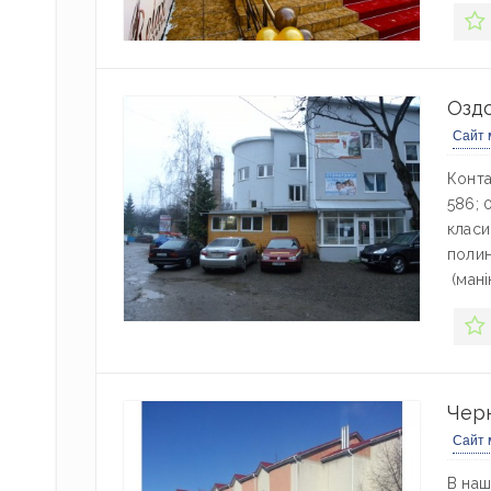
Озд
Сайт 
Конта
586; 
класи
полин
(мані
Чер
Сайт 
В наш