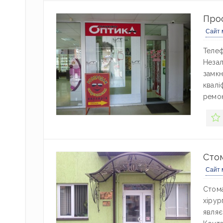
Про
Сайт 
Телеф
Незал
замкн
квалі
ремон
Стом
Сайт 
Стома
хірур
являє