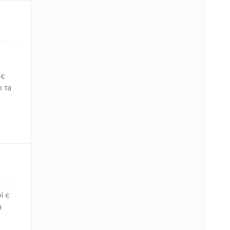
ює
ю та
ї є
ч