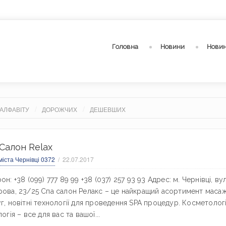
Головна
Новини
Новин
АЛФАВІТУ
ДОРОЖЧИХ
ДЕШЕВШИХ
Салон Relax
міста Чернівці 0372
22.07.2017
он: +38 (099) 777 89 99 +38 (037) 257 93 93 Адрес: м. Чернівці, вул
ова, 23/25 Спа салон Релакс – це найкращий асортимент маса
г, новітні технології для проведення SPA процедур. Косметологі
огія – все для вас та вашої...