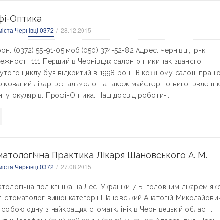
фі-Оптика
міста Чернівці 0372
28.12.2015
он: (0372) 55-91-05,моб.(050) 374-52-82 Адрес: Чернівці,пр-кт
ежності, 111 Перший в Чернівцях салон оптики так званого
утого циклу був відкритий в 1998 році. В кожному салоні прац
фікований лікар-офтальмолог, а також майстер по виготовленн
ту окулярів. Профі-Оптика: Наш досвід роботи-...
атологічна Практика Лікаря Шановського А. М.
міста Чернівці 0372
27.08.2015
тологічна поліклініка на Лесі Українки 7-Б, головним лікарем яко
г-стоматолог вищої категорії Шановський Анатолій Миколайови
 собою одну з найкращих стоматклінік в Чернівецькій області.