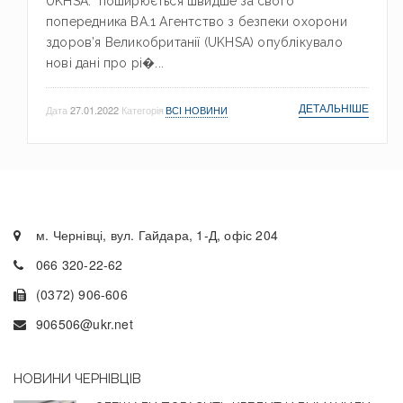
UKHSA: поширюється швидше за свого
попередника BA.1 Агентство з безпеки охорони
здоров’я Великобританії (UKHSA) опублікувало
нові дані про рі�...
ДЕТАЛЬНІШЕ
Дата
27.01.2022
Категорія
ВСІ НОВИНИ
м. Чернівці, вул. Гайдара, 1-Д, офіс 204
066 320-22-62
(0372) 906-606
906506@ukr.net
НОВИНИ ЧЕРНІВЦІВ