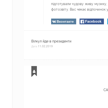
підготували чудову живу музику
фотозвіту. Вас чекає відпочинок 
Вконтакте
Facebook
Вілкул йде в президенти
11.02.2019
Дата
СА