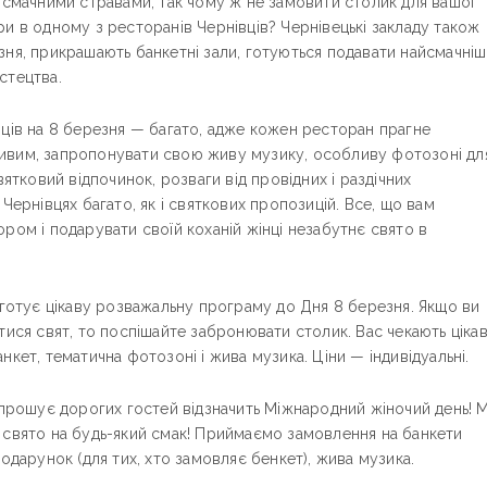
і смачними стравами, так чому ж не замовити столик для вашої
и в одному з ресторанів Чернівців? Чернівецькі закладу також
ня, прикрашають банкетні зали, готуються подавати найсмачніші
стецтва.
вців на 8 березня — багато, адже кожен ресторан прагне
ивим, запропонувати свою живу музику, особливу фотозоні дл
вятковий відпочинок, розваги від провідних і раздічних
Чернівцях багато, як і святкових пропозицій. Все, що вам
ром і подарувати своїй коханій жінці незабутнє свято в
 готує цікаву розважальну програму до Дня 8 березня. Якщо ви
тися свят, то поспішайте забронювати столик. Вас чекають цікав
нкет, тематична фотозоні і жива музика. Ціни — індивідуальні.
апрошує дорогих гостей відзначить Міжнародний жіночий день! 
 свято на будь-який смак! Приймаємо замовлення на банкети
подарунок (для тих, хто замовляє бенкет), жива музика.