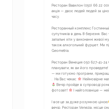
Ресторан Вавилон (050) 66 22 000 
акція — двоє людей людей за цін
часу.
Ресторанный комплекс Гостинный д
супутників в день 8 березня. Вас
запальні хіти у виконанні живої 
також алкогольний фуршет. Ми пі
Geometria.
Ресторан Венеция 050 627-41-24 
планувати, як ви його проведете
— ми готуємо програми, прикраша
. На Вас чекає:
Неймовірне магі
Вечір пройде в супроводі рома
фотозвіт!
І найголовніше — не
І все це за дуже розумною ціною
вечір. Ресторан Venezia, місце см