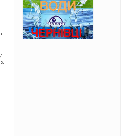
а
у
в,