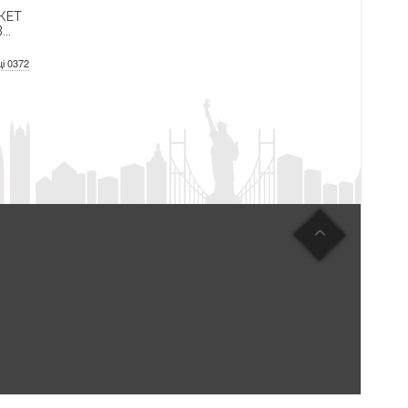
КЕТ
..
ці 0372