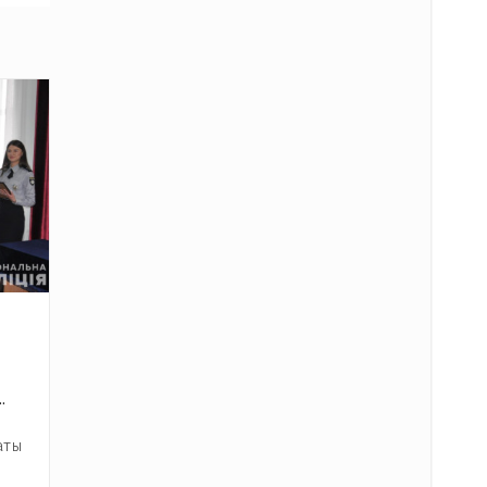
.
аты