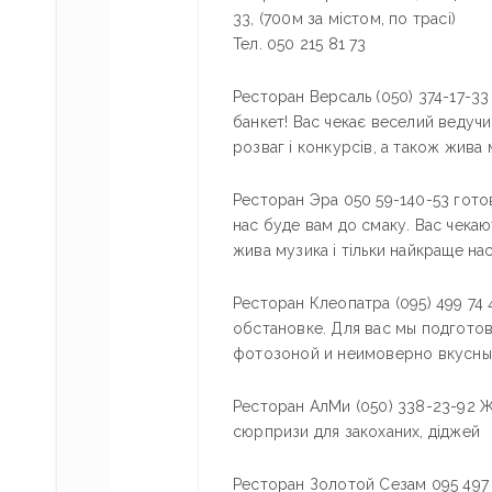
33, (700м за містом, по трасі)
Тел. 050 215 81 73
Ресторан Версаль (050) 374-17-33
банкет! Вас чекає веселий ведучи
розваг і конкурсів, а також жива 
Ресторан Эра 050 59-140-53 гото
нас буде вам до смаку. Вас чекаю
жива музика і тільки найкраще на
Ресторан Клеопатра (095) 499 74
обстановке. Для вас мы подгото
фотозоной и неимоверно вкусным
Ресторан АлМи (050) 338-23-92 
сюрпризи для закоханих, діджей
Ресторан Золотой Сезам 095 497 