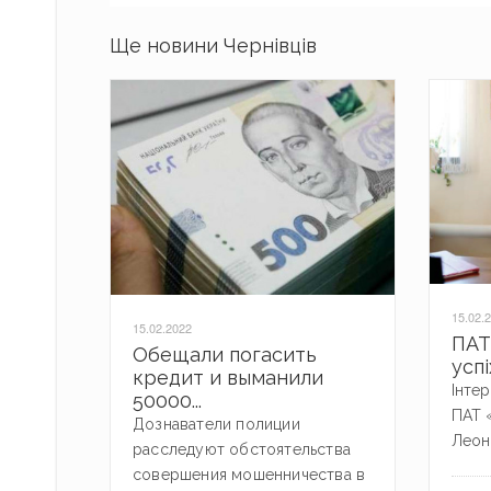
Ще новини Чернівців
15.02.
15.02.2022
ПАТ 
Обещали погасить
успі
кредит и выманили
Інте
50000...
ПАТ 
Дознаватели полиции
Леон
расследуют обстоятельства
совершения мошенничества в