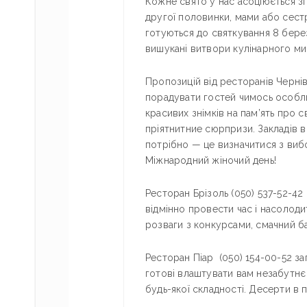
Кожне свято у нас асоціюється з
другої половинки, мами або сестр
готуються до святкування 8 берез
вишукані витвори кулінарного ми
Пропозицій від ресторанів Черні
порадувати гостей чимось особл
красивих знімків на пам’ять про с
пріятнитние сюрпризи. Закладів в 
потрібно — це визначитися з вибо
Міжнародний жіночий день!
Ресторан Брізоль (050) 537-52-42
відмінно провести час і насолоди
розваги з конкурсами, смачний ба
Ресторан Піар (050) 154-00-52 з
готові влаштувати вам незабутнє
будь-якої складності. Десерти в 