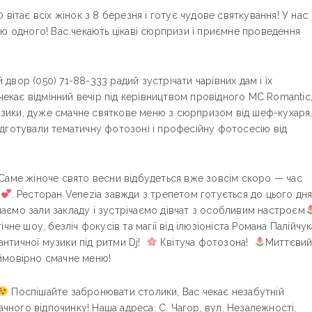
вітає всіх жінок з 8 березня і готує чудове святкування! У нас
ою одного! Вас чекають цікаві сюрпризи і приємне проведення
вор (050) 71-88-333 радий зустрічати чарівних дам і їх
 чекає відмінний вечір під керівництвом провідного МC Romantic
музики, дуже смачне святкове меню з сюрпризом від шеф-кухаря,
дготували тематичну фотозоні і професійну фотосесію від
Саме жіноче свято весни відбудеться вже зовсім скоро — час
!
. Ресторан Venezia завжди з трепетом готується до цього дн
ємо зали закладу і зустрічаємо дівчат з особливим настроєм
чне шоу, безліч фокусів та магії від ілюзіоніста Романа Палійчук
нтичної музики під ритми Dj!
Квітуча фотозона!
Миттєви
ймовірно смачне меню!
Поспішайте забронювати столики, Вас чекає незабутній
ачного відпочинку! Наша адреса: С. Чагор, вул. Незалежності,