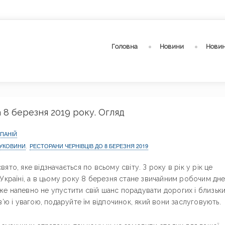
Головна
Новини
Новин
 8 березня 2019 року. Огляд
ПАНІЙ
БУКОВИНИ
,
РЕСТОРАНИ ЧЕРНІВЦІВ ДО 8 БЕРЕЗНЯ 2019
то, яке відзначається по всьому світу. З року в рік у рік це
Україні, а в цьому року 8 березня стане звичайним робочим дне
е напевно не упустити свій шанс порадувати дорогих і близьк
в’ю і увагою, подаруйте їм відпочинок, який вони заслуговують.