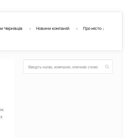
и Чернівців
Новини компаній
Про місто ↓
м.
их