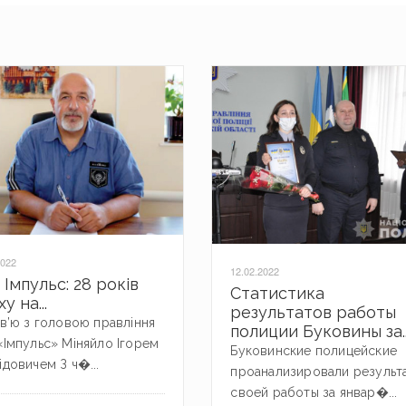
2022
12.02.2022
Імпульс: 28 років
Статистика
ху на...
результатов работы
рв’ю з головою правління
полиции Буковины за..
«Імпульс» Міняйло Ігорем
Буковинские полицейские
ідовичем З ч�...
проанализировали результ
своей работы за январ�...