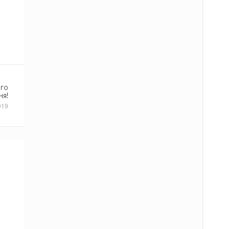
ого
ня!
019