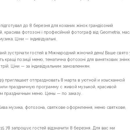
 підготувал до 8 березня для коханих жінок грандіозний
й, красива фотозоні і професійний фотограф від Geometria, мас
музика. Ціни — індивідуальні.
вий зустрічати гостей в Міжнародний жіночий день! Ваше свято 
ть кращі позиції меню, тематична фотозоні для виняткових знімкі
стрій. Ціни — за індивідуальним замовленням.
 49 приглашает отпраздновать 8 марта в уютной и изысканной
вили праздничную программу с живой музыкой, красивой
 праздничным меню. Цены — по заказу.
Жива музика, фотозона, святкове оформлення, меню святкове,
15 78 запрошує гостей відзначити 8 березня. Для вас ми