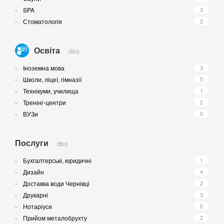
SPA
3
Стоматологія
2
Освіта
(Всі)
Іноземна мова
3
Школи, ліцеї, гімназії
5
Технікуми, училища
1
Тренінг-центри
2
ВУЗи
0
Послуги
(Всі)
Бухгалтерські, юридичні
1
Дизайн
4
Доставка води Чернівці
2
Друкарні
3
Нотаріуси
0
Прийом металобрухту
2