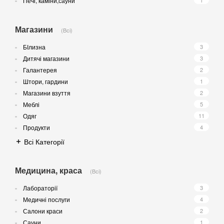
Печі, каміни,сауни
1
Магазини
(Всі)
БІлизна
3
Дитячі магазини
3
Галантерея
2
Штори, гардини
1
Магазини взуття
2
Меблі
5
Одяг
11
Продукти
4
Всі Категорії
Медицина, краса
(Всі)
Лабораторії
3
Медичні послуги
4
Салони краси
2
Сауни
1