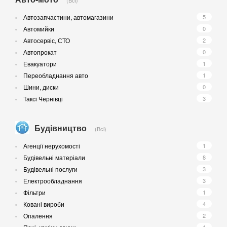
(Всі)
Автозапчастини, автомагазини
5
Автомийки
0
Автосервіс, СТО
2
Автопрокат
0
Евакуатори
1
Переобладнання авто
1
Шини, диски
0
Таксі Чернівці
3
Будівництво
(Всі)
Агенції нерухомості
1
Будівельні матеріали
8
Будівельні послуги
3
Електрообладнання
3
Фільтри
1
Ковані вироби
4
Опалення
2