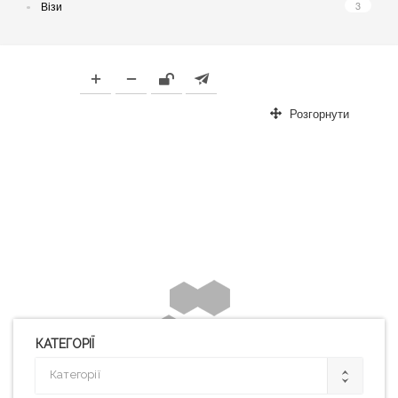
Візи
3
This page can't load Google Maps correctly.
Розгорнути
OK
Do you own this website?
КАТЕГОРІЇ
Категорії