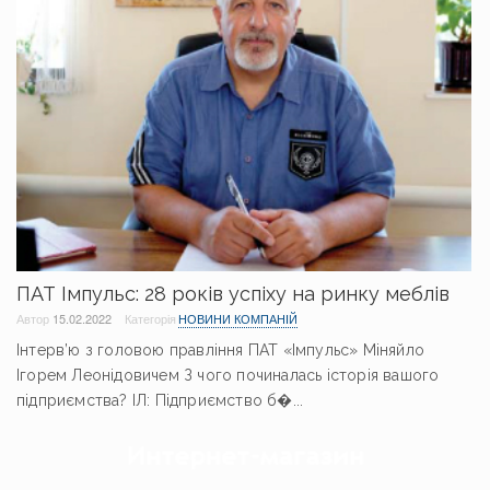
ПАТ Імпульс: 28 років успіху на ринку меблів
Автор
15.02.2022
Категорія
НОВИНИ КОМПАНІЙ
Інтерв’ю з головою правління ПАТ «Імпульс» Міняйло
Ігорем Леонідовичем З чого починалась історія вашого
підприємства? ІЛ: Підприємство б�...