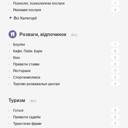
Психолог, психологичні послуги
1
Рекламні послуги
4
Всі Категорії
Розваги, відпочинок
(Всі)
Боулінг
1
Кафе. Паби. Бари
6
Кіно
0
Приватні ставки
0
Ресторани
17
Спорткомплекси
2
Торгово-розважальні центри
3
Туризм
(Всі)
Готелі
5
Приватні садиби
2
Туристичні фірми
3