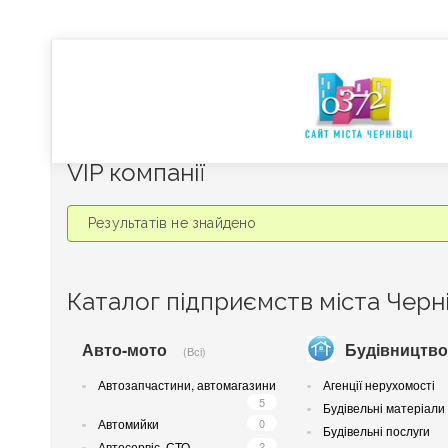
VIP компанії
Результатів не знайдено
Каталог підприємств міста Черні
Авто-мото
Будівництво
(Всі)
Автозапчастини, автомагазини
Агенції нерухомості
5
Будівельні матеріали
Автомийки
0
Будівельні послуги
Автосервіс, СТО
2