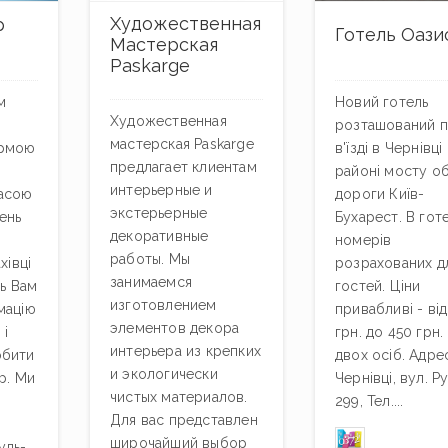
Художественная
р
Готель Оази
Мастерская
Paskarge
м
Новий готель
Художественная
розташований 
мастерская Paskarge
ірмою
в'їзді в Чернівці
предлагает клиентам
районі мосту об
интерьерные и
асою
дороги Київ-
экстерьерные
ень
Бухарест. В готе
декоративные
номерів
работы. Мы
хівці
розрахованих д
занимаемся
ть Вам
гостей. Ціни
изготовлением
мацію
привабливі - від
элементов декора
 і
грн. до 450 грн.
интерьера из крепких
обити
двох осіб. Адрес
и экологически
р. Ми
Чернівці, вул. Ру
чистых материалов.
299, Тел....
Для вас представлен
широчайший выбор
удь-