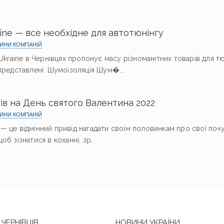
aine — все необхідне для автотюнінгу
ИНИ КОМПАНІЙ
 Ukraine в Чернівцях пропонує масу різноманітних товарів для т
 представлені: Шумоізоляція Шум�...
ів на День святого Валентина 2022
ИНИ КОМПАНІЙ
— це відмінний привід нагадати своїм половинкам про свої почу
б зізнатися в коханні, зр...
ЧЕРНІВЦІВ
НОВИНИ УКРАЇНИ