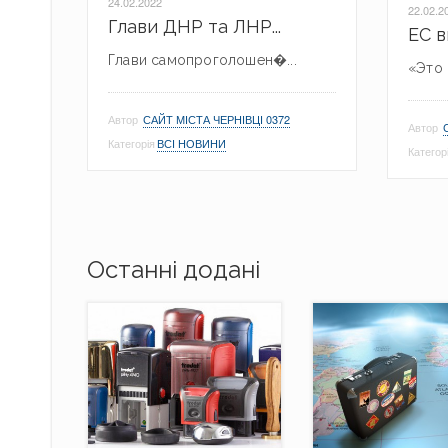
24.02.2022
22.02.2
Глави ДНР та ЛНР...
ЕС в
Глави самопроголошен�...
«Это 
Автор
САЙТ МІСТА ЧЕРНІВЦІ 0372
Автор
Категорія
ВСІ НОВИНИ
Категор
Останні додані