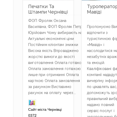
Печатки Та
Туроперато
Штампи Чернівці
Мавіді
ФОП Фроляк Оксана
Василівна, ФОП Фроляк Петро
Пропонуємо Ва
Юрійович Чому вибирають нас
відпочити з
Актуальні економічні ціни
туристичною ф
Постійним клієнтам знижки
«Мавіді» і
Висока якість Впроваджено
насолодитися м
жорсткі вимоги до якості
незабутніх враж
виготовлення Оплата готівкою
та емоцій.
Оплата замовлення готівкою
Кваліфіковані фа
лише при отриманні Оплата
компанії нададу
карткою Оплата замовлення
вичерпну інфор
за рахунком Виставимо
по цікавлять вас,
рахунок на оплату через...
допоможуть зр
правильний вибі
надамо повний
Сайт міста Чернівці
сервіс послуг і
0372
задовольнимо б