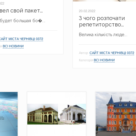
022
вел свой пакет...
20.02.2022
З чого розпочати
будет большая бо�...
репетиторство...
Велика кількість люде...
САЙТ МІСТА ЧЕРНІВЦІ 0372
ія
ВСІ НОВИНИ
Автор
САЙТ МІСТА ЧЕРНІВЦІ 0372
Категорія
ВСІ НОВИНИ