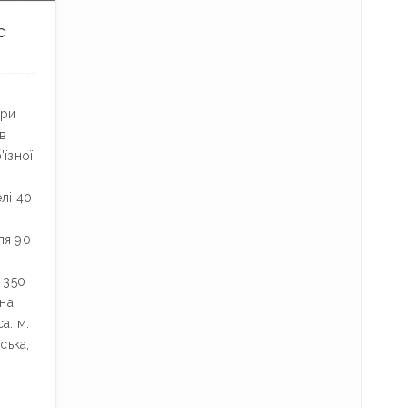
с
при
 в
'їзної
лі 40
ля 90
 350
 на
а: м.
ська,