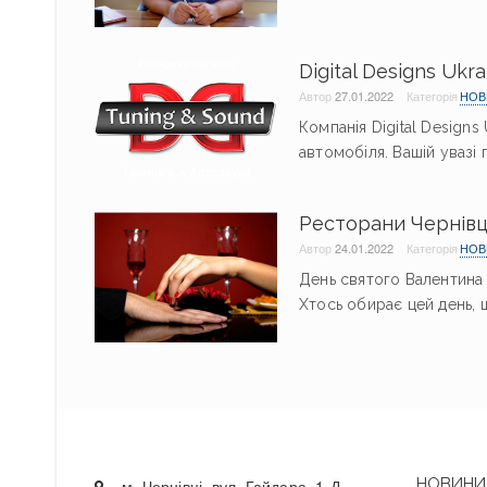
Digital Designs Ukr
Автор
27.01.2022
Категорія
НОВ
Компанія Digital Designs
автомобіля. Вашій увазі
Ресторани Чернівц
Автор
24.01.2022
Категорія
НОВ
День святого Валентина 
Хтось обирає цей день, що
НОВИНИ 
м. Чернівці, вул. Гайдара, 1-Д,