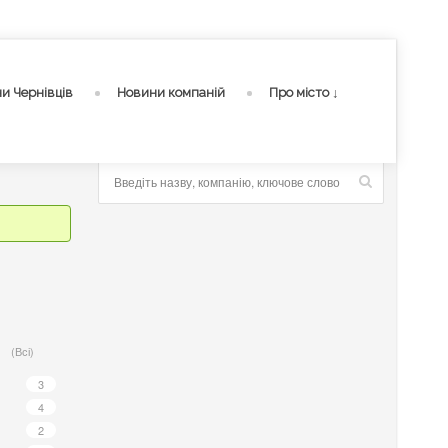
и Чернівців
Новини компаній
Про місто ↓
(Всі)
3
4
2