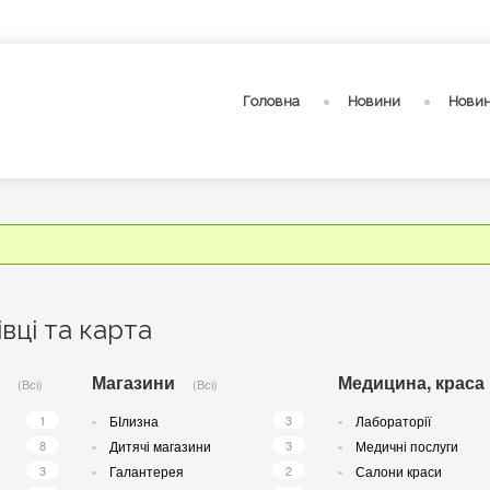
Головна
Новини
Новин
вці та карта
Магазини
Медицина, краса
(Всі)
(Всі)
1
БІлизна
3
Лабораторії
8
Дитячі магазини
3
Медичні послуги
3
Галантерея
2
Салони краси