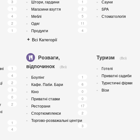
3
Штори, гардини
1
Сауни
1
Магазини взуття
2
SPA
4
Меблі
5
Стоматологія
2
Одяг
11
1
Продукти
4
Всі Категорії
Розваги,
Туризм
(Всі)
відпочинок
(Всі)
чні
1
Готелі
4
Приватні садиби
Боулінг
1
ці
2
Туристичні фірми
Кафе. Паби. Бари
6
3
Візи
Кіно
0
0
Приватні ставки
0
у
2
Ресторани
17
ні
Спорткомплекси
2
Торгово-розважальні центри
1
3
4