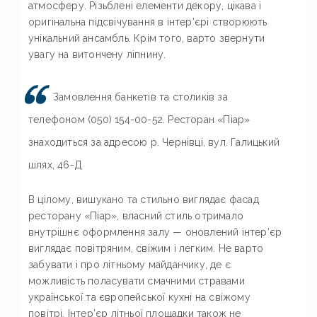
атмосферу. Різьблені елементи декору, цікава і
оригінальна підсвічування в інтер’єрі створюють
унікальний ансамбль. Крім того, варто звернути
увагу на витончену ліпнину.
Замовлення банкетів та столиків за
телефоном (050) 154-00-52. Ресторан «Піар»
знаходиться за адресою р. Чернівці, вул. Галицький
шлях, 46-Д
В цілому, вишукано та стильно виглядає фасад
ресторану «Піар», власний стиль отримало
внутрішнє оформлення залу — оновлений інтер’єр
виглядає повітряним, свіжим і легким. Не варто
забувати і про літньому майданчику, де є
можливість поласувати смачними стравами
української та європейської кухні на свіжому
повітрі. Інтер’єр літньої площадки також не